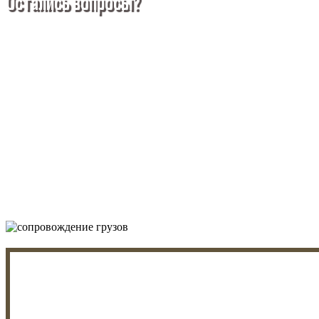
Остались вопросы?
Покупка металлопроката — это сложное и многогранное
мероприятие, которое может вызвать множество вопросов.
Чтобы помочь вам разобраться в процессе, вы можете
заказать обратный звонок или написать нам.
Задать вопрос
Написать нам