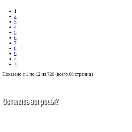
1
2
3
4
5
6
7
8
9
>
>|
Показано с 1 по 12 из 720 (всего 60 страниц)
Остались вопросы?
Покупка металлопроката — это сложное и многогранное
мероприятие, которое может вызвать множество вопросов.