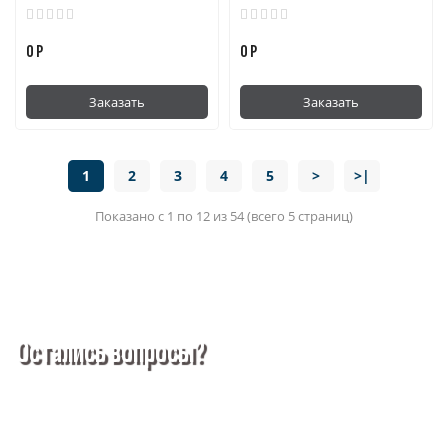
0 Р
0 Р
Заказать
Заказать
1
2
3
4
5
>
>|
Показано с 1 по 12 из 54 (всего 5 страниц)
Остались вопросы?
Покупка металлопроката — это сложное и многогранное
мероприятие, которое может вызвать множество вопросов.