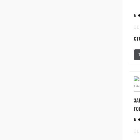
В 
СТ
ЗА
ГО
В 