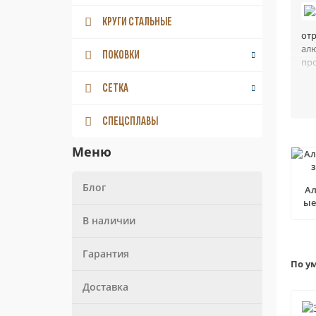
КРУГИ СТАЛЬНЫЕ
отр
ал
ПОКОВКИ
про
ну
СЕТКА
Пр
за
СПЕЦСПЛАВЫ
Мы
Меню
Блог
А
ые
В наличии
Гарантия
По у
На
Доставка