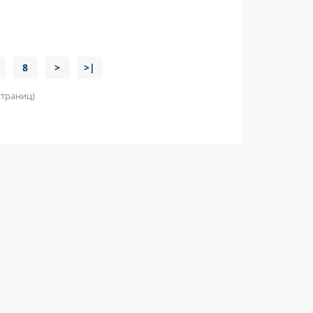
8
>
>|
 страниц)