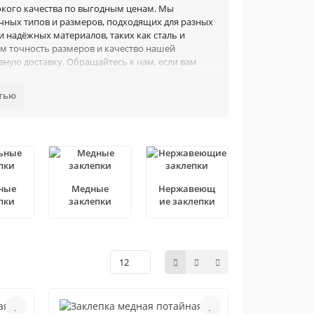
окого качества по выгодным ценам. Мы
чных типов и размеров, подходящих для разных
 надёжных материалов, таких как сталь и
м точность размеров и качество нашей
вную доставку. Обращайтесь к нам, если вам
стью
водителем метизных изделий, в том числе
ся не съёмным механическим крепежом.
лой головкой;
ные
Медные
Нержавеющ
й головкой;
пки
заклепки
ие заклепки
шенной точности;
й повышенной точности;
оловкой повышенной точности.
ртных изделий по чертежам заказчика.