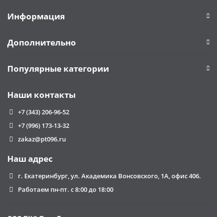
закрывающие документы.
Информация
Осуществляем доставку своим автотранспортом по
территории всей России, а так же в страны СНГ. Возможна
Дополнительно
прямая экспортная поставка продукции.
Популярные категории
Наши контакты
+7 (343) 206-96-52
+7 (996) 173-13-32
zakaz@pt096.ru
Наш адрес
г. Екатеринбург, ул. Академика Вонсовского, 1А, офис 406.
Работаем пн-пт. с 8:00 до 18:00