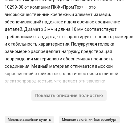
10299-80 от компании ПКФ «ПромТех» — это
высококачественный крепёжный элемент из меди,
обеспечивающий надёжное и долговечное соединение
деталей. Диаметр 3 мм и длина 10 мм соответствуют
требованиям стандарта, что гарантирует точность размеров
и стабильность характеристик. Полукруглая головка
равномерно распределяет нагрузку, предотвращая
повреждения материалов и обеспечивая прочность
соединения. Медный материал отличается высокой
коррозионной стойкостью, пластичностью и отличной
электропроводностью, что делает эти заклепки
востребованными в электротехнике, машиностроении и
Показать описание полностью
других отраслях. ПКФ «ПромТех» осуществляет строгий
контроль качества на всех этапах производства,
обеспечивая надёжность и долговечность продукции.
Компания предлагает выгодные условия поставок и
Медные заклёпки купить
Медные заклёпки Екатеринбург
профессиональную техническую поддержку для клиентов.
Заклепка медная полукруглая головка 3x10 ГОСТ 10299-80