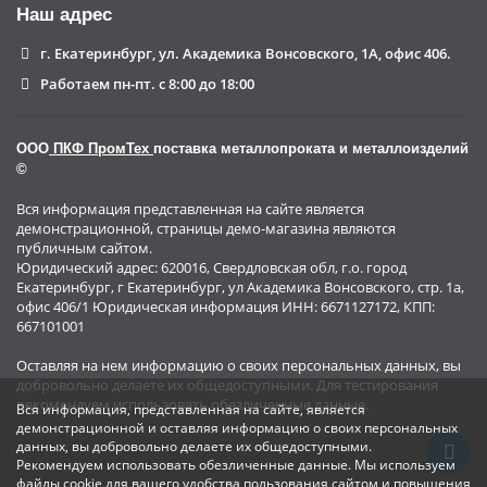
Наш адрес
г. Екатеринбург, ул. Академика Вонсовского, 1А, офис 406.
Работаем пн-пт. с 8:00 до 18:00
ООО
ПКФ ПромТех
поставка металлопроката и металлоизделий
©
Вся информация представленная на сайте является
демонстрационной, страницы демо-магазина являются
публичным сайтом.
Юридический адрес: 620016, Свердловская обл, г.о. город
Екатеринбург, г Екатеринбург, ул Академика Вонсовского, стр. 1а,
офис 406/1 Юридическая информация ИНН: 6671127172, КПП:
667101001
Оставляя на нем информацию о своих персональных данных, вы
добровольно делаете их общедоступными. Для тестирования
рекомендуем использовать обезличенные данные.
Вся информация, представленная на сайте, является
демонстрационной и оставляя информацию о своих персональных
данных, вы добровольно делаете их общедоступными.
Рекомендуем использовать обезличенные данные. Мы используем
файлы cookie для вашего удобства пользования сайтом и повышения