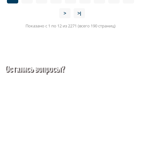
>
>|
Показано с 1 по 12 из 2271 (всего 190 страниц)
Остались вопросы?
Покупка металлопроката — это сложное и многогранное
мероприятие, которое может вызвать множество вопросов.
Чтобы помочь вам разобраться в процессе, вы можете
заказать обратный звонок или написать нам.
Задать вопрос
Написать нам