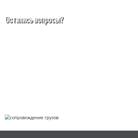
чтобы получить более подробную информацию о нашей
продукции и услугах.
Остались вопросы?
ПКФ Промтех - найдется всё
Покупка металлопроката — это сложное и многогранное
мероприятие, которое может вызвать множество вопросов.
Чтобы помочь вам разобраться в процессе, вы можете
заказать обратный звонок или написать нам.
Задать вопрос
Написать нам