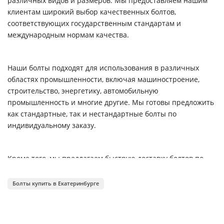
различных видов и размеров. Мы предоставляем нашим
клиентам широкий выбор качественных болтов,
соответствующих государственным стандартам и
международным нормам качества.
Наши болты подходят для использования в различных
областях промышленности, включая машиностроение,
строительство, энергетику, автомобильную
промышленность и многие другие. Мы готовы предложить
как стандартные, так и нестандартные болты по
индивидуальному заказу.
Кроме того, мы предлагаем быструю доставку болтов по
всей России и гарантируем высокий уровень обслуживания
и конкурентоспособные цены.
Болты купить в Екатеринбурге
Свяжитесь с нашими специалистами по продаже болтов,