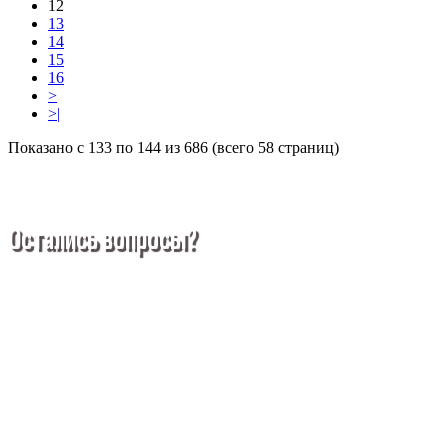
12
13
14
15
16
>
>|
Показано с 133 по 144 из 686 (всего 58 страниц)
Остались вопросы?
Покупка металлопроката — это сложное и многогранное
мероприятие, которое может вызвать множество вопросов.
Чтобы помочь вам разобраться в процессе, вы можете
заказать обратный звонок или написать нам.