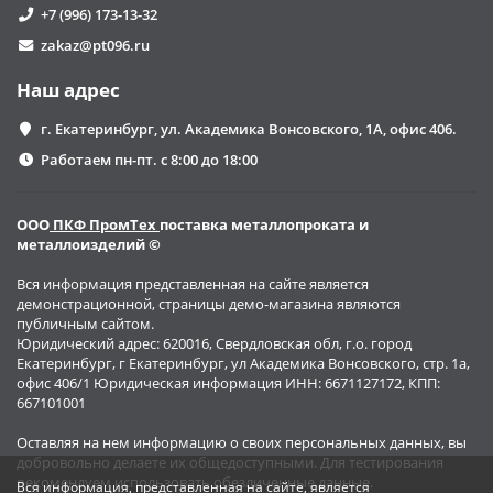
+7 (996) 173-13-32
zakaz@pt096.ru
Наш адрес
г. Екатеринбург, ул. Академика Вонсовского, 1А, офис 406.
Работаем пн-пт. с 8:00 до 18:00
ООО
ПКФ ПромТех
поставка металлопроката и
металлоизделий ©
Вся информация представленная на сайте является
демонстрационной, страницы демо-магазина являются
публичным сайтом.
Юридический адрес: 620016, Свердловская обл, г.о. город
Екатеринбург, г Екатеринбург, ул Академика Вонсовского, стр. 1а,
офис 406/1 Юридическая информация ИНН: 6671127172, КПП:
667101001
Оставляя на нем информацию о своих персональных данных, вы
добровольно делаете их общедоступными. Для тестирования
рекомендуем использовать обезличенные данные.
Вся информация, представленная на сайте, является