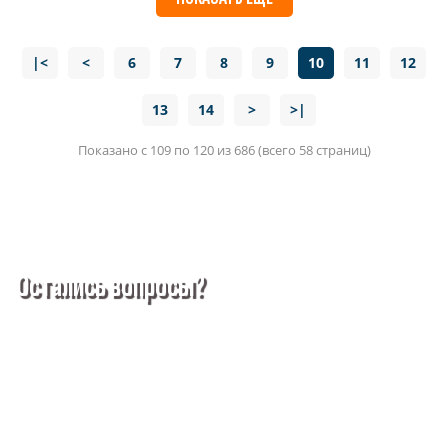
|<
<
6
7
8
9
10
11
12
13
14
>
>|
Показано с 109 по 120 из 686 (всего 58 страниц)
Остались вопросы?
Покупка металлопроката — это сложное и многогранное
мероприятие, которое может вызвать множество вопросов.
Чтобы помочь вам разобраться в процессе, вы можете