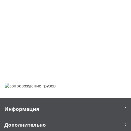
Покупка металлопроката — это сложное и многогранное
мероприятие, которое может вызвать множество вопросов.
Чтобы помочь вам разобраться в процессе, вы можете
заказать обратный звонок или написать нам.
Задать вопрос
Написать нам
Информация
Дополнительно