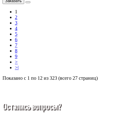
Заказать
1
2
3
4
5
6
7
8
9
>
>|
Показано с 1 по 12 из 323 (всего 27 страниц)
Остались вопросы?
Покупка металлопроката — это сложное и многогранное
мероприятие, которое может вызвать множество вопросов.