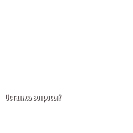
ЗАКЛЕПКА АЛЮМИНИЕВАЯ ПОТАЙНАЯ ГОЛОВКА 8X20 ГОСТ
10300-80
В наличии
0 Р
Заказать
Остались вопросы?
Покупка металлопроката — это сложное и многогранное
мероприятие, которое может вызвать множество вопросов.