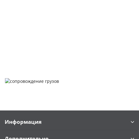
Покупка металлопроката — это сложное и многогранное
мероприятие, которое может вызвать множество вопросов.
Чтобы помочь вам разобраться в процессе, вы можете
заказать обратный звонок или написать нам.
Задать вопрос
Написать нам
Информация
Дополнительно