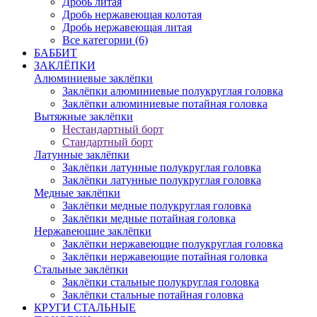
Дробь литая
Дробь нержавеющая колотая
Дробь нержавеющая литая
Все категории (6)
БАББИТ
ЗАКЛЁПКИ
Алюминиевые заклёпки
Заклёпки алюминиевые полукруглая головка
Заклёпки алюминиевые потайная головка
Вытяжные заклёпки
Нестандартный борт
Стандартный борт
Латунные заклёпки
Заклёпки латунные полукруглая головка
Заклёпки латунные полукруглая головка
Медные заклёпки
Заклёпки медные полукруглая головка
Заклёпки медные потайная головка
Нержавеющие заклёпки
Заклёпки нержавеющие полукруглая головка
Заклёпки нержавеющие потайная головка
Стальные заклёпки
Заклёпки стальные полукруглая головка
Заклёпки стальные потайная головка
КРУГИ СТАЛЬНЫЕ