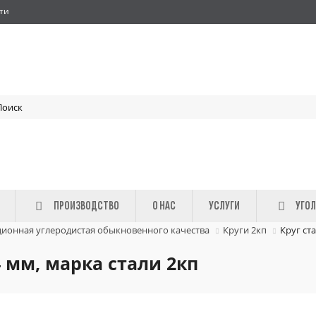
ти
ПРОИЗВОДСТВО
О НАС
УСЛУГИ
УГОЛ
ционная углеродистая обыкновенного качества
Круги 2кп
Круг ст
 мм, марка стали 2кп