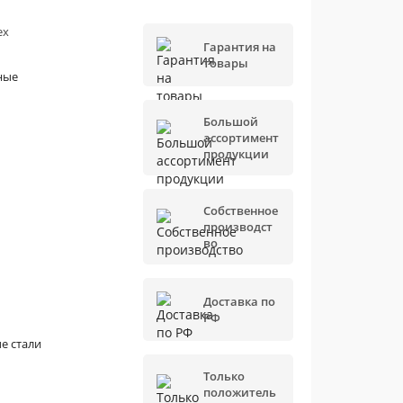
ех
Гарантия на
товары
ные
Большой
ассортимент
продукции
Собственное
производст
во
Доставка по
РФ
е стали
Только
положитель