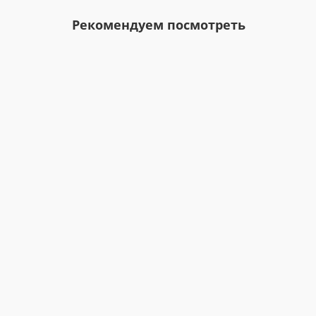
Рекомендуем посмотреть
ЗАКЛЕПКА МЕДНАЯ ПОТАЙНАЯ ГОЛОВКА 3X16 ГОСТ 10
В наличии
0 Р
Заказать