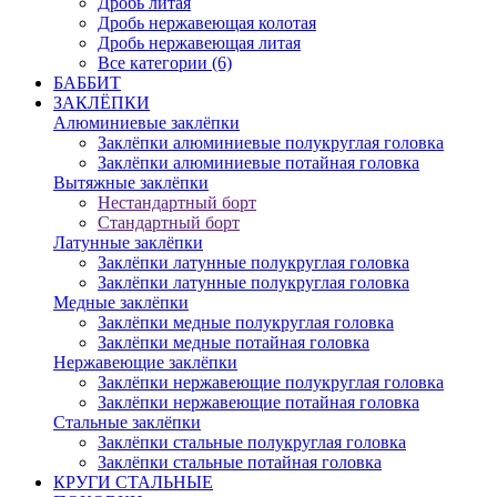
Дробь литая
Дробь нержавеющая колотая
Дробь нержавеющая литая
Все категории (6)
БАББИТ
ЗАКЛЁПКИ
Алюминиевые заклёпки
Заклёпки алюминиевые полукруглая головка
Заклёпки алюминиевые потайная головка
Вытяжные заклёпки
Нестандартный борт
Стандартный борт
Латунные заклёпки
Заклёпки латунные полукруглая головка
Заклёпки латунные полукруглая головка
Медные заклёпки
Заклёпки медные полукруглая головка
Заклёпки медные потайная головка
Нержавеющие заклёпки
Заклёпки нержавеющие полукруглая головка
Заклёпки нержавеющие потайная головка
Стальные заклёпки
Заклёпки стальные полукруглая головка
Заклёпки стальные потайная головка
КРУГИ СТАЛЬНЫЕ