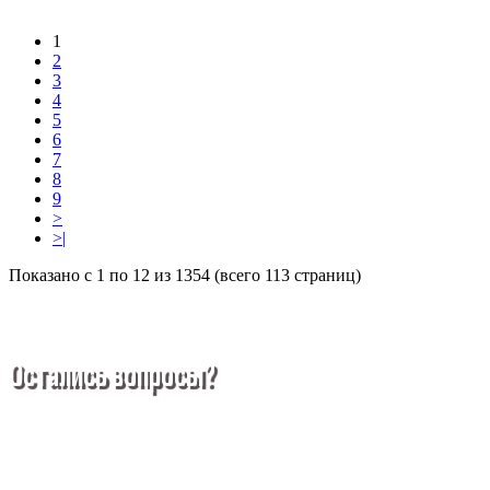
1
2
3
4
5
6
7
8
9
>
>|
Показано с 1 по 12 из 1354 (всего 113 страниц)
Остались вопросы?
Покупка металлопроката — это сложное и многогранное
мероприятие, которое может вызвать множество вопросов.