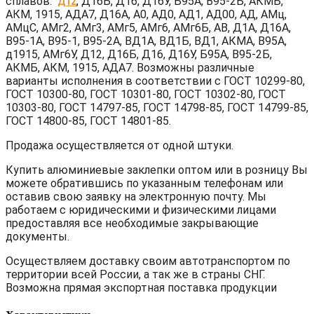
сплавов:
, Д16Б, Д16, Д16У, Б95А, В95-2Б, АКМБ,
Д12
АКМ, 1915, АДА7, Д16А, А0, АД0, АД1, АД00, АД, АМц,
АМцС, АМг2, АМг3, АМг5, АМг6, АМг6Б, АВ, Д1А, Д16А,
В95-1А, В95-1, В95-2А, ВД1А, ВД1Б, ВД1, АКМА, В95А,
д1915, АМг6У, Д12, Д16Б, Д16, Д16У, Б95А, В95-2Б,
АКМБ, АКМ, 1915, АДА7. Возможны различные
варианты исполнения в соответствии с ГОСТ 10299-80,
ГОСТ 10300-80, ГОСТ 10301-80, ГОСТ 10302-80, ГОСТ
10303-80, ГОСТ 14797-85, ГОСТ 14798-85, ГОСТ 14799-85,
ГОСТ 14800-85, ГОСТ 14801-85.
Продажа осуществляется от одной штуки.
Купить алюминиевые заклепки оптом или в розницу Вы
можете обратившись по указанным телефонам или
оставив свою заявку на электронную почту. Мы
работаем с юридическими и физическими лицами
предоставляя все необходимые закрывающие
документы.
Осуществляем доставку своим автотранспортом по
территории всей России, а так же в страны СНГ.
Возможна прямая экспортная поставка продукции