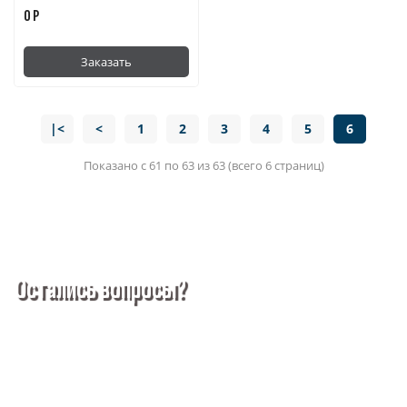
0 Р
Заказать
|<
<
1
2
3
4
5
6
Показано с 61 по 63 из 63 (всего 6 страниц)
Остались вопросы?
Покупка металлопроката — это сложное и многогранное
мероприятие, которое может вызвать множество вопросов.
Чтобы помочь вам разобраться в процессе, вы можете