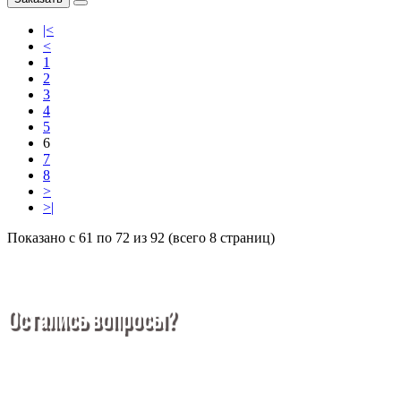
|<
<
1
2
3
4
5
6
7
8
>
>|
Показано с 61 по 72 из 92 (всего 8 страниц)
Остались вопросы?
Покупка металлопроката — это сложное и многогранное