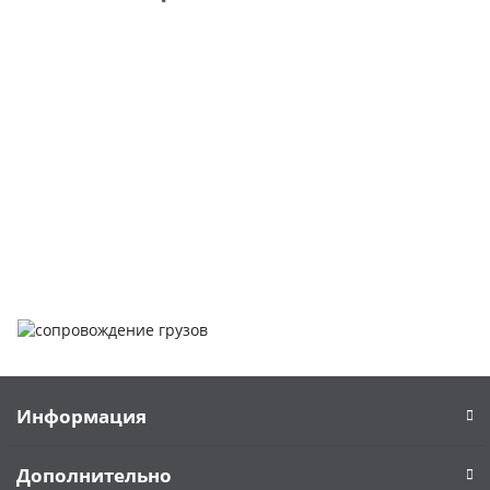
Покупка металлопроката — это сложное и многогранное
мероприятие, которое может вызвать множество вопросов.
Чтобы помочь вам разобраться в процессе, вы можете
заказать обратный звонок или написать нам.
Задать вопрос
Написать нам
Информация
Дополнительно