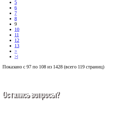
5
6
7
8
9
10
11
12
13
>
>|
Показано с 97 по 108 из 1428 (всего 119 страниц)
Остались вопросы?
Покупка металлопроката — это сложное и многогранное
мероприятие, которое может вызвать множество вопросов.
Чтобы помочь вам разобраться в процессе, вы можете