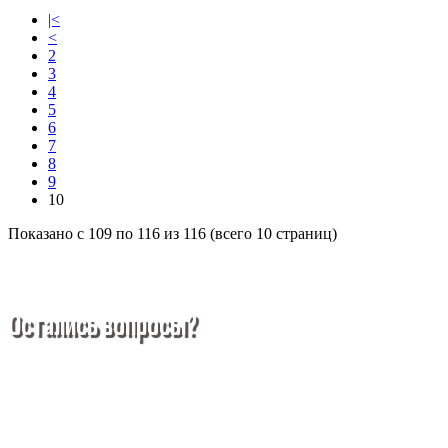
|<
<
2
3
4
5
6
7
8
9
10
Показано с 109 по 116 из 116 (всего 10 страниц)
Остались вопросы?
Покупка металлопроката — это сложное и многогранное
мероприятие, которое может вызвать множество вопросов.