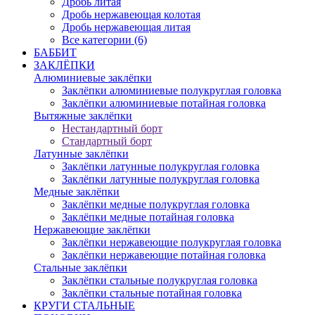
Дробь литая
Дробь нержавеющая колотая
Дробь нержавеющая литая
Все категории (6)
БАББИТ
ЗАКЛЁПКИ
Алюминиевые заклёпки
Заклёпки алюминиевые полукруглая головка
Заклёпки алюминиевые потайная головка
Вытяжные заклёпки
Нестандартный борт
Стандартный борт
Латунные заклёпки
Заклёпки латунные полукруглая головка
Заклёпки латунные полукруглая головка
Медные заклёпки
Заклёпки медные полукруглая головка
Заклёпки медные потайная головка
Нержавеющие заклёпки
Заклёпки нержавеющие полукруглая головка
Заклёпки нержавеющие потайная головка
Стальные заклёпки
Заклёпки стальные полукруглая головка
Заклёпки стальные потайная головка
КРУГИ СТАЛЬНЫЕ