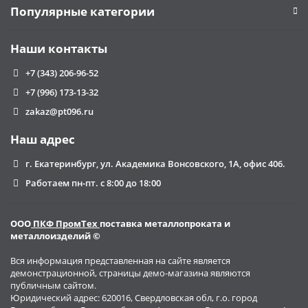
Популярные категории
- установка люверсов;
Штора гаражная, в том числе и утепленная:
- изготавливается из износостойкого брезента с
Наши контакты
водоотталкивающей пропиткой;
+7 (343) 206-96-52
- двойной шов прошивается высокопрочными
армированными нитками, устойчивыми к влаге и
+7 (996) 173-13-32
колебаниям температур;
zakaz@pt096.ru
- установка люверсов;
Штора для горячего цеха предприятия:
Наш адрес
- изготавливается из износостойкого брезента с
г. Екатеринбург, ул. Академика Вонсовского, 1А, офис 406.
огнеупорной пропиткой (защита от искр);
Работаем пн-пт. с 8:00 до 18:00
- двойной шов прошивается высокопрочными
армированными нитками, устойчивыми к влаге и
колебаниям температур;
ООО
ПКФ ПромТех
поставка металлопроката и
- установка люверсов;
металлоизделий ©
Вся информация представленная на сайте является
демонстрационной, страницы демо-магазина являются
публичным сайтом.
Юридический адрес: 620016, Свердловская обл, г.о. город