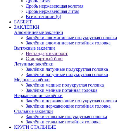
Дробь литая
Дробь нержавеющая колотая
Дробь нержавеющая литая
Все категории (6)
БАББИТ
ЗАКЛЁПКИ
Алюминиевые заклёпки
Заклёпки алюминиевые полукруглая головка
Заклёпки алюминиевые потайная головка
Вытяжные заклёпки
Нестандартный борт
Стандартный борт
Латунные заклёпки
Заклёпки латунные полукруглая головка
Заклёпки латунные полукруглая головка
Медные заклёпки
Заклёпки медные полукруглая головка
Заклёпки медные потайная головка
Нержавеющие заклёпки
Заклёпки нержавеющие полукруглая головка
Заклёпки нержавеющие потайная головка
Стальные заклёпки
Заклёпки стальные полукруглая головка
Заклёпки стальные потайная головка
КРУГИ СТАЛЬНЫЕ