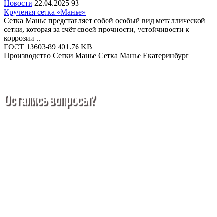
Новости
22.04.2025
93
Крученая сетка «Манье»
Сетка Манье представляет собой особый вид металлической
сетки, которая за счёт своей прочности, устойчивости к
коррозии ..
ГОСТ 13603-89
401.76 KB
Производство Сетки Манье
Сетка Манье Екатеринбург
Остались вопросы?
Покупка металлопроката — это сложное и многогранное
мероприятие, которое может вызвать множество вопросов.
Чтобы помочь вам разобраться в процессе, вы можете
заказать обратный звонок или написать нам.
Задать вопрос
Написать нам