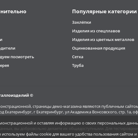
нительно
Популярные категории
Заклёпки
Изделия из спецплавов
и
Изделия из цветных металлов
одители
Оцинкованная продукция
дуем посмотреть
Сетка
ерея
Труба
таллоизделий ©
емонстрационной, страницы демо-магазина являются публичным сайтом
род Екатеринбург, г Екатеринбург, ул Академика Вонсовского, стр. 1а,
демонстрационной и оставляя информацию о своих персональных данны
анных, вы добровольно делаете их общедоступными. Для тестирован
используем файлы cookie для вашего удобства пользования сайтом 