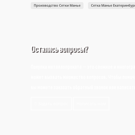
Производство Сетки Манье
Сетка Манье Екатеринбур
Остались вопросы?
Покупка металлопроката — это сложное и многогр
может вызвать множество вопросов. Чтобы помочь
вы можете заказать обратный звонок или написат
Задать вопрос
Написать нам