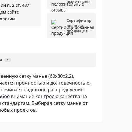
ные отзывы
и п. 2 ст. 437
щем сайте
ологии.
Сертифицир
ованная
продукция
я
1
твенную сетку манье
(60х80х2,2)
,
чается прочностью и долговечностью,
еспечивает надежное распределение
обое внимание контролю качества на
 стандартам. Выбирая сетку манье от
любых проектов.