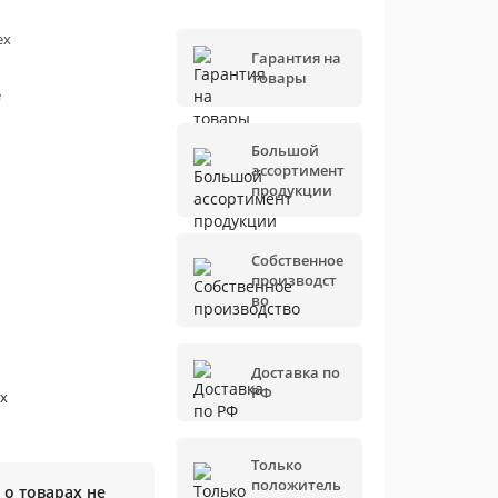
ех
Гарантия на
товары
е
Большой
ассортимент
продукции
Собственное
производст
во
Доставка по
РФ
х
Только
положитель
о товарах не