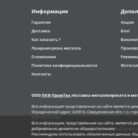
Информация
Допол
Гарантия
Акции
Доставка
Блог
Как заказать ?
Ваканси
Лазерная резка металла
Произв
О компании
Рекомен
Политика конфиденциальности
Фотогал
Контакты
ООО
ПКФ ПромТех
поставка металлопроката и ме
Вся информация представленная на сайте является д
Юридический адрес: 620016, Свердловская обл, г.о. го
КПП: 667101001
Вся информация, представленная на сайте, является 
добровольно делаете их общедоступными.
Оставляя на нем информацию о своих персональных д
Рекомендуем использовать обезличенные данные. Мы 