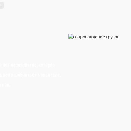
г
анное мероприятие, которое
 вам разобраться в процессе,
ь нам.