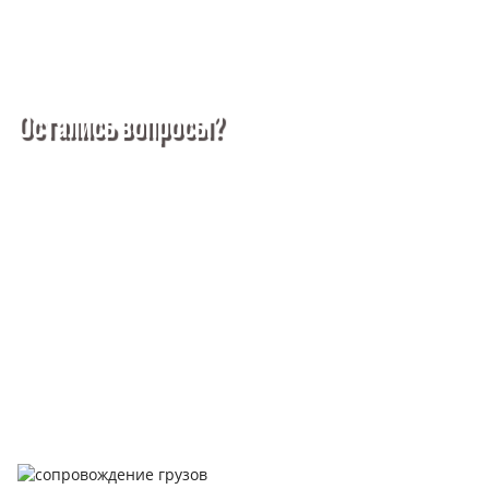
Остались вопросы?
Покупка металлопроката — это сложное и многогранное
мероприятие, которое может вызвать множество вопросов.
Чтобы помочь вам разобраться в процессе, вы можете
заказать обратный звонок или написать нам.
Задать вопрос
Написать нам