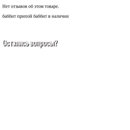
Нет отзывов об этом товаре.
баббит
припой
баббит в наличии
Остались вопросы?
Покупка металлопроката — это сложное и многогранное
мероприятие, которое может вызвать множество вопросов.
Чтобы помочь вам разобраться в процессе, вы можете
заказать обратный звонок или написать нам.
Задать вопрос
Написать нам