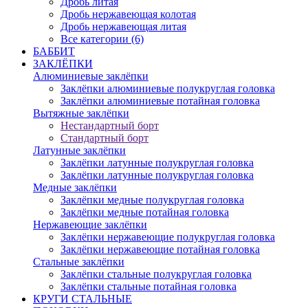
Дробь литая
Дробь нержавеющая колотая
Дробь нержавеющая литая
Все категории (6)
БАББИТ
ЗАКЛЁПКИ
Алюминиевые заклёпки
Заклёпки алюминиевые полукруглая головка
Заклёпки алюминиевые потайная головка
Вытяжные заклёпки
Нестандартный борт
Стандартный борт
Латунные заклёпки
Заклёпки латунные полукруглая головка
Заклёпки латунные полукруглая головка
Медные заклёпки
Заклёпки медные полукруглая головка
Заклёпки медные потайная головка
Нержавеющие заклёпки
Заклёпки нержавеющие полукруглая головка
Заклёпки нержавеющие потайная головка
Стальные заклёпки
Заклёпки стальные полукруглая головка
Заклёпки стальные потайная головка
КРУГИ СТАЛЬНЫЕ