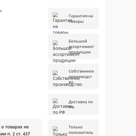
х
Гарантия на
товары
Большой
ассортимент
продукции
Собственное
производст
во
Доставка по
РФ
о товарах не
Только
положитель
и п. 2 ст. 437