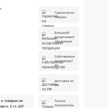
х
Гарантия на
товары
Большой
ассортимент
продукции
Собственное
производст
во
Доставка по
РФ
о товарах не
Только
положитель
и п. 2 ст. 437