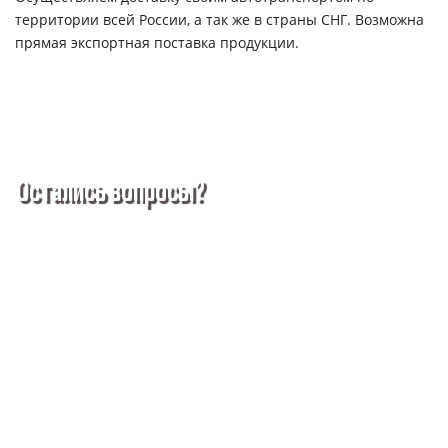
территории всей России, а так же в страны СНГ. Возможна
прямая экспортная поставка продукции.
Остались вопросы?
Покупка металлопроката — это сложное и многогранное
мероприятие, которое может вызвать множество вопросов.
Чтобы помочь вам разобраться в процессе, вы можете
заказать обратный звонок или написать нам.
Задать вопрос
Написать нам