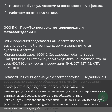
г. Екатеринбург, ул. Академика Вонсовского, 1А, офис 406.
Работаем пн-пт. с 8:00 до 18:00
ООО
ПКФ ПромТех
поставка металлопроката и
металлоизделий ©
Вся информация представленная на сайте является
демонстрационной, страницы демо-магазина являются
публичным сайтом.
Юридический адрес: 620016, Свердловская обл, г.о. город
Екатеринбург, г Екатеринбург, ул Академика Вонсовского, стр. 1а,
офис 406/1 Юридическая информация ИНН: 6671127172, КПП:
667101001
Оставляя на нем информацию о своих персональных данных, вы
добровольно делаете их общедоступными. Для тестирования
рекомендуем использовать обезличенные данные.
Вся информация, представленная на сайте, является
демонстрационной и оставляя информацию о своих персональных
данных, вы добровольно делаете их общедоступными.
Рекомендуем использовать обезличенные данные. Мы используем
файлы cookie для вашего удобства пользования сайтом и повышения
качества рекомендаций.
Подробнее