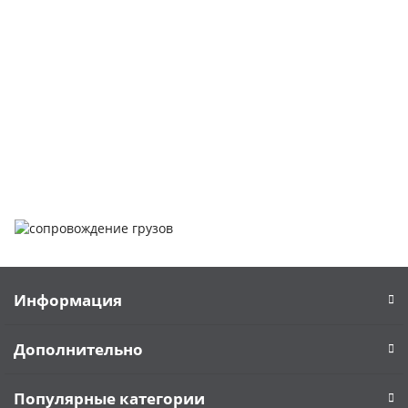
мероприятие, которое может вызвать множество вопросов.
Чтобы помочь вам разобраться в процессе, вы можете
заказать обратный звонок или написать нам.
Задать вопрос
Написать нам
Информация
Дополнительно
Популярные категории