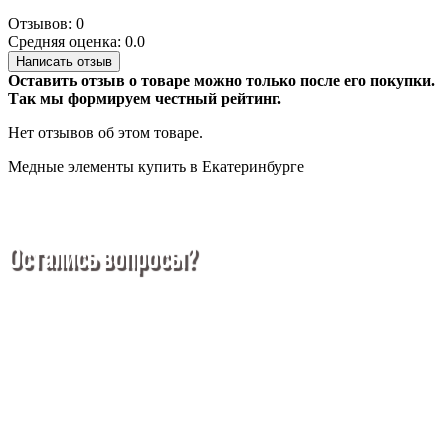
Отзывов: 0
Средняя оценка: 0.0
Написать отзыв
Оставить отзыв о товаре можно только после его покупки.
Так мы формируем честный рейтинг.
Нет отзывов об этом товаре.
Медные элементы купить в Екатеринбурге
Остались вопросы?
Покупка металлопроката — это сложное и многогранное
мероприятие, которое может вызвать множество вопросов.
Чтобы помочь вам разобраться в процессе, вы можете
заказать обратный звонок или написать нам.