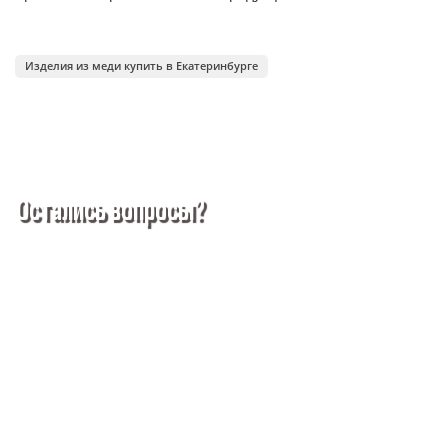
Изделия из меди купить в Екатеринбурге
Остались вопросы?
Покупка металлопроката — это сложное и многогранное
мероприятие, которое может вызвать множество вопросов.
Чтобы помочь вам разобраться в процессе, вы можете
заказать обратный звонок или написать нам.
Задать вопрос
Написать нам