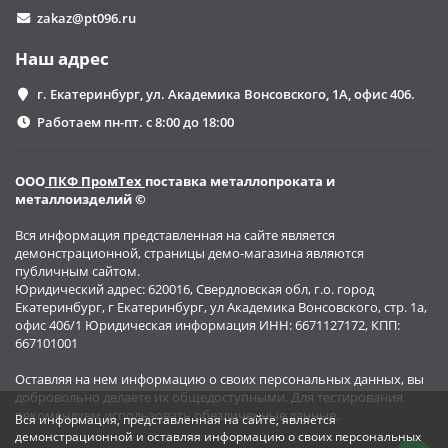
zakaz@pt096.ru
Наш адрес
г. Екатеринбург, ул. Академика Вонсовского, 1А, офис 406.
Работаем пн-пт. с 8:00 до 18:00
ООО
ПКФ ПромТех
поставка металлопроката и
металлоизделий ©
Вся информация представленная на сайте является
демонстрационной, страницы демо-магазина являются
публичным сайтом.
Юридический адрес: 620016, Свердловская обл, г.о. город
Екатеринбург, г Екатеринбург, ул Академика Вонсовского, стр. 1а,
офис 406/1 Юридическая информация ИНН: 6671127172, КПП:
667101001
Оставляя на нем информацию о своих персональных данных, вы
добровольно делаете их общедоступными. Для тестирования
рекомендуем использовать обезличенные данные.
Вся информация, представленная на сайте, является
демонстрационной и оставляя информацию о своих персональных