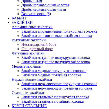
Дробь литая
Дробь нержавеющая колотая
Дробь нержавеющая литая
Все категории (6)
БАББИТ
ЗАКЛЁПКИ
Алюминиевые заклёпки
Заклёпки алюминиевые полукруглая головка
Заклёпки алюминиевые потайная головка
Вытяжные заклёпки
Нестандартный борт
Стандартный борт
Латунные заклёпки
Заклёпки латунные полукруглая головка
Заклёпки латунные полукруглая головка
Медные заклёпки
Заклёпки медные полукруглая головка
Заклёпки медные потайная головка
Нержавеющие заклёпки
Заклёпки нержавеющие полукруглая головка
Заклёпки нержавеющие потайная головка
Стальные заклёпки
Заклёпки стальные полукруглая головка
Заклёпки стальные потайная головка
КРУГИ СТАЛЬНЫЕ