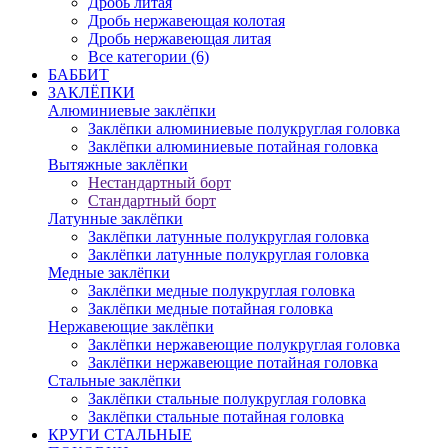
Дробь литая
Дробь нержавеющая колотая
Дробь нержавеющая литая
Все категории (6)
БАББИТ
ЗАКЛЁПКИ
Алюминиевые заклёпки
Заклёпки алюминиевые полукруглая головка
Заклёпки алюминиевые потайная головка
Вытяжные заклёпки
Нестандартный борт
Стандартный борт
Латунные заклёпки
Заклёпки латунные полукруглая головка
Заклёпки латунные полукруглая головка
Медные заклёпки
Заклёпки медные полукруглая головка
Заклёпки медные потайная головка
Нержавеющие заклёпки
Заклёпки нержавеющие полукруглая головка
Заклёпки нержавеющие потайная головка
Стальные заклёпки
Заклёпки стальные полукруглая головка
Заклёпки стальные потайная головка
КРУГИ СТАЛЬНЫЕ