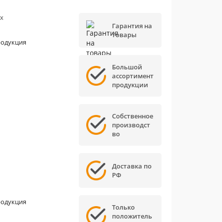
х
Гарантия на
товары
родукция
Большой
ассортимент
продукции
Собственное
производст
во
Доставка по
РФ
родукция
Только
положитель