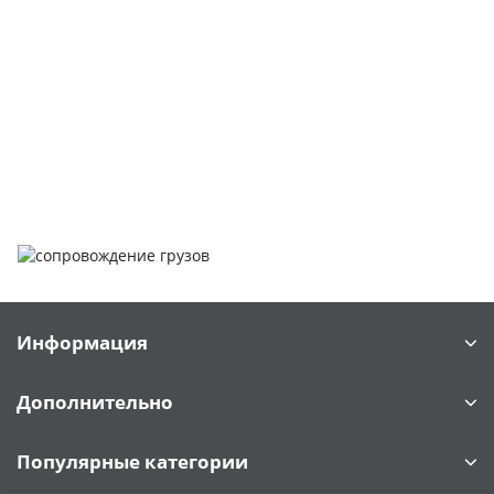
мероприятие, которое может вызвать множество вопросов.
Чтобы помочь вам разобраться в процессе, вы можете
заказать обратный звонок или написать нам.
Задать вопрос
Написать нам
Информация
Дополнительно
Популярные категории