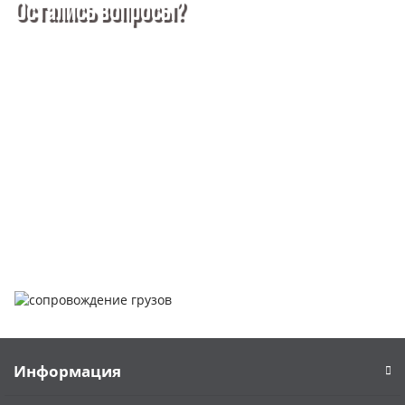
Остались вопросы?
Покупка металлопроката — это сложное и многогранное
мероприятие, которое может вызвать множество вопросов.
Чтобы помочь вам разобраться в процессе, вы можете
заказать обратный звонок или написать нам.
Задать вопрос
Написать нам
Информация