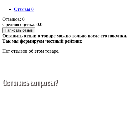
Отзывы
0
Отзывов: 0
Средняя оценка: 0.0
Написать отзыв
Оставить отзыв о товаре можно только после его покупки.
Так мы формируем честный рейтинг.
Нет отзывов об этом товаре.
Остались вопросы?
Покупка металлопроката — это сложное и многогранное
мероприятие, которое может вызвать множество вопросов.
Чтобы помочь вам разобраться в процессе, вы можете
заказать обратный звонок или написать нам.