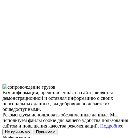
Покупка металлопроката — это сложное и многогранное
мероприятие, которое может вызвать множество вопросов.
Чтобы помочь вам разобраться в процессе, вы можете
заказать обратный звонок или написать нам.
Задать вопрос
Написать нам
Вся информация, представленная на сайте, является
демонстрационной и оставляя информацию о своих
персональных данных, вы добровольно делаете их
общедоступными.
Рекомендуем использовать обезличенные данные. Мы
используем файлы cookie для вашего удобства пользования
сайтом и повышения качества рекомендаций.
Подробнее
Не принимаю
Принимаю
Информация