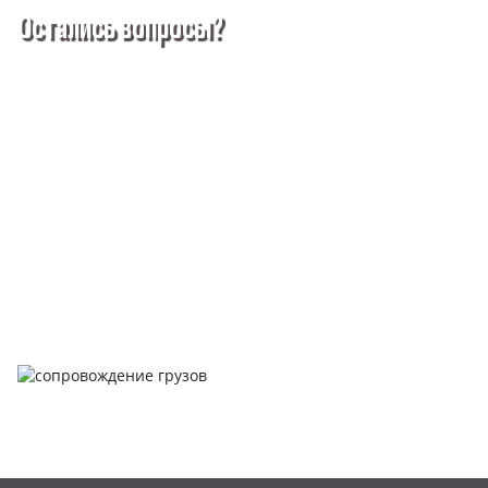
Остались вопросы?
Покупка металлопроката — это сложное и многогранное
мероприятие, которое может вызвать множество вопросов.
Чтобы помочь вам разобраться в процессе, вы можете
заказать обратный звонок или написать нам.
Задать вопрос
Написать нам