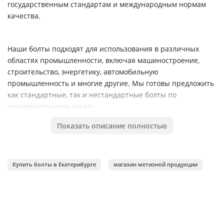
государственным стандартам и международным нормам
качества.
Наши болты подходят для использования в различных
областях промышленности, включая машиностроение,
строительство, энергетику, автомобильную
промышленность и многие другие. Мы готовы предложить
как стандартные, так и нестандартные болты по
индивидуальному заказу.
Показать описание полностью
Кроме того, мы предлагаем быструю доставку болтов по
всей России и гарантируем высокий уровень обслуживания
и конкурентоспособные цены.
Купить болты в Екатерибурге
магазин метизной продукции
Свяжитесь с нашими специалистами по продаже болтов,
чтобы получить более подробную информацию о нашей
продукции и услугах.