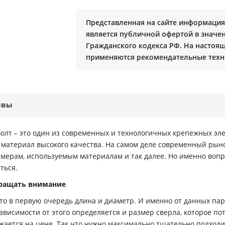
Представленная на сайте информация 
является публичной офертой в значени
Гражданского кодекса РФ. На настоя
применяются рекомендательные техн
ывы
болт – это один из современных и технологичных крепежных эл
материал высокого качества. На самом деле современный рыно
азмерам, используемым материалам и так далее. Но именно вопр
ться.
бращать внимание
это в первую очередь длина и диаметр. И именно от данных па
висимости от этого определяется и размер сверла, которое пот
жается на цене. Так что нужно максимально тщательно подходит