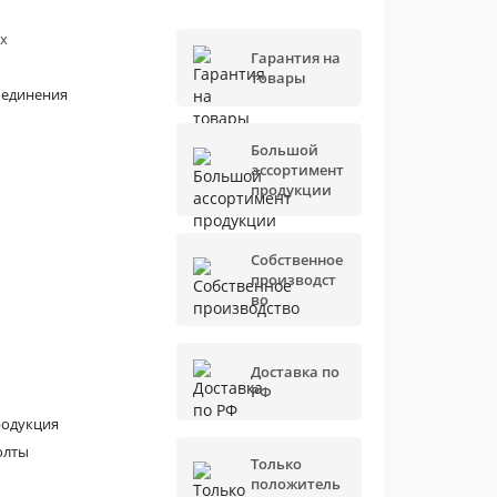
х
Гарантия на
товары
оединения
Большой
ассортимент
продукции
Собственное
производст
во
Доставка по
РФ
родукция
олты
Только
положитель