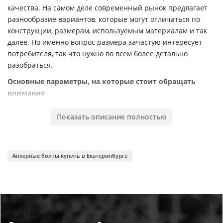
качества. На самом деле современный рынок предлагает
разнообразие вариантов, которые могут отличаться по
конструкции, размерам, используемым материалам и так
далее. Но именно вопрос размера зачастую интересует
потребителя, так что нужно во всем более детально
разобраться.
Основные параметры, на которые стоит обращать
внимание
Логично предположить, что размер анкера – это в первую
Показать описание полностью
очередь длина и диаметр. И именно от данных
параметров во многом зависит сфера применения
крепежного элемента. То есть в зависимости от этого
определяется и размер сверла, которое потребуется в
Анкерные болты купить в Екатеринбурге
работе. Анкер – это достаточно сложная разновидность
крепления, и это отражается на цене. Так что нужно
максимально тщательно подходить к выбору и понимать,
на что стоит обращать внимание. Помимо этого нужно
учесть, что провести демонтаж данного элемента без