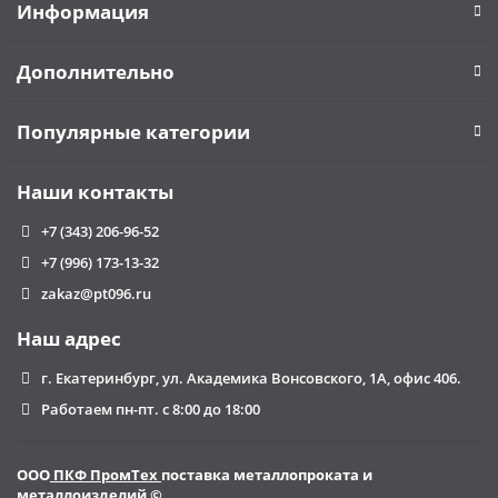
Информация
Диаметр определяет возможность выполнить крепеж при
вибрациях или при переменной нагрузке. К примеру, в
Дополнительно
процессе монтажа окон или дверей, спортивного
оборудования и так далее.
Популярные категории
Длина
Важно отметить, что даже довольно толстый, но короткий
Наши контакты
анкер может быть вырван вместе с основанием. Это
особенно часто бывает при увеличении нагрузок, если
+7 (343) 206-96-52
длина будет недостаточной. В большинстве случаев более
+7 (996) 173-13-32
толстый крепеж имеет и большую длину.
zakaz@pt096.ru
Наш адрес
г. Екатеринбург, ул. Академика Вонсовского, 1А, офис 406.
Работаем пн-пт. с 8:00 до 18:00
ООО
ПКФ ПромТех
поставка металлопроката и
металлоизделий ©