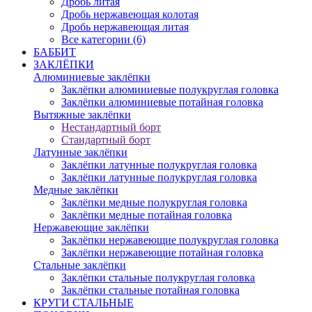
Дробь литая
Дробь нержавеющая колотая
Дробь нержавеющая литая
Все категории (6)
БАББИТ
ЗАКЛЁПКИ
Алюминиевые заклёпки
Заклёпки алюминиевые полукруглая головка
Заклёпки алюминиевые потайная головка
Вытяжные заклёпки
Нестандартный борт
Стандартный борт
Латунные заклёпки
Заклёпки латунные полукруглая головка
Заклёпки латунные полукруглая головка
Медные заклёпки
Заклёпки медные полукруглая головка
Заклёпки медные потайная головка
Нержавеющие заклёпки
Заклёпки нержавеющие полукруглая головка
Заклёпки нержавеющие потайная головка
Стальные заклёпки
Заклёпки стальные полукруглая головка
Заклёпки стальные потайная головка
КРУГИ СТАЛЬНЫЕ