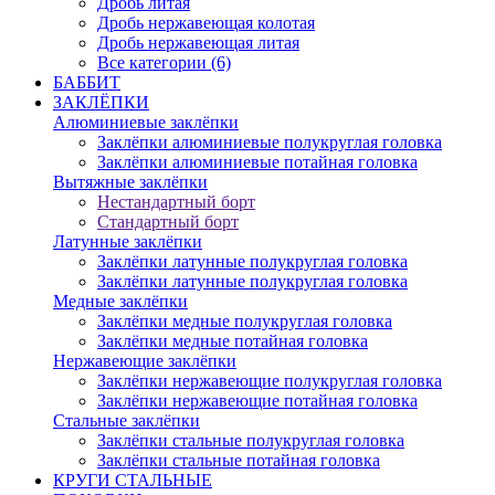
Дробь литая
Дробь нержавеющая колотая
Дробь нержавеющая литая
Все категории (6)
БАББИТ
ЗАКЛЁПКИ
Алюминиевые заклёпки
Заклёпки алюминиевые полукруглая головка
Заклёпки алюминиевые потайная головка
Вытяжные заклёпки
Нестандартный борт
Стандартный борт
Латунные заклёпки
Заклёпки латунные полукруглая головка
Заклёпки латунные полукруглая головка
Медные заклёпки
Заклёпки медные полукруглая головка
Заклёпки медные потайная головка
Нержавеющие заклёпки
Заклёпки нержавеющие полукруглая головка
Заклёпки нержавеющие потайная головка
Стальные заклёпки
Заклёпки стальные полукруглая головка
Заклёпки стальные потайная головка
КРУГИ СТАЛЬНЫЕ