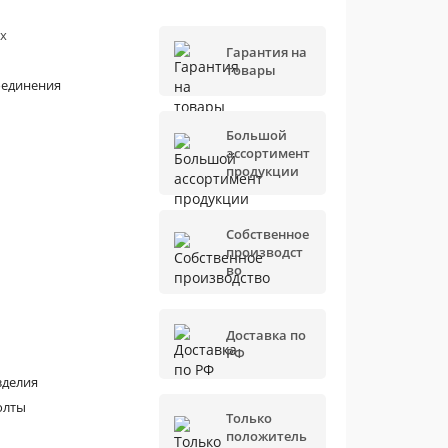
х
Гарантия на
товары
оединения
Большой
ассортимент
продукции
Собственное
производст
во
Доставка по
РФ
зделия
олты
Только
положитель