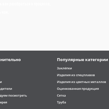
 вам разобраться в процессе,
ь нам.
нительно
Популярные категории
Заклёпки
Изделия из спецплавов
и
Изделия из цветных металлов
одители
Оцинкованная продукция
дуем посмотреть
Сетка
ерея
Труба