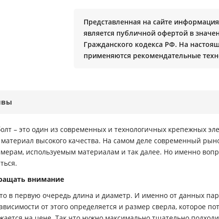
Представленная на сайте информация 
является публичной офертой в значени
Гражданского кодекса РФ. На настоя
применяются рекомендательные техн
ывы
болт – это один из современных и технологичных крепежных эл
материал высокого качества. На самом деле современный рыно
азмерам, используемым материалам и так далее. Но именно вопр
ться.
бращать внимание
это в первую очередь длина и диаметр. И именно от данных па
висимости от этого определяется и размер сверла, которое пот
жается на цене. Так что нужно максимально тщательно подходит