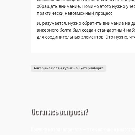
обращать внимание. Помимо этого нужно учес
практически невозможный процесс.
И, разумеется, нужно обратить внимание на д
анкерного болта был создан стандартный наб
для соединительных элементов. Это нужно, ч
Диаметр анкерного болта
В данном случае речь идет о диаметре именно
Анкерные болты купить в Екатеринбурге
зависит прочность соединения на излом, а эт
Диаметр определяет возможность выполнить к
спортивного оборудования и так далее.
Остались вопросы?
Длина
Важно отметить, что даже довольно толстый, 
нагрузок, если длина будет недостаточной. В
Покупка металлопроката — это сложное и многогр