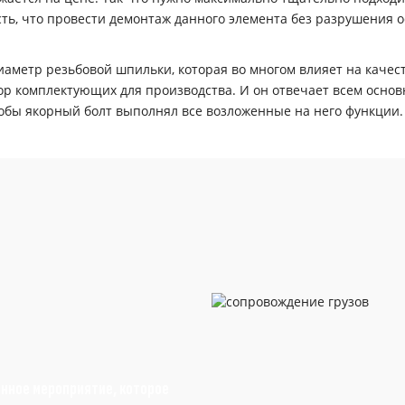
ть, что провести демонтаж данного элемента без разрушения ос
иаметр резьбовой шпильки, которая во многом влияет на качес
ор комплектующих для производства. И он отвечает всем осн
тобы якорный болт выполнял все возложенные на него функции.
 распорной втулки, которая определяет размер сверла, требуем
о один из основных показателей в случае монтажа разного рода
репеж при вибрациях или при переменной нагрузке. К примеру
но короткий анкер может быть вырван вместе с основанием. Эт
 большинстве случаев более толстый крепеж имеет и большую дл
анное мероприятие, которое