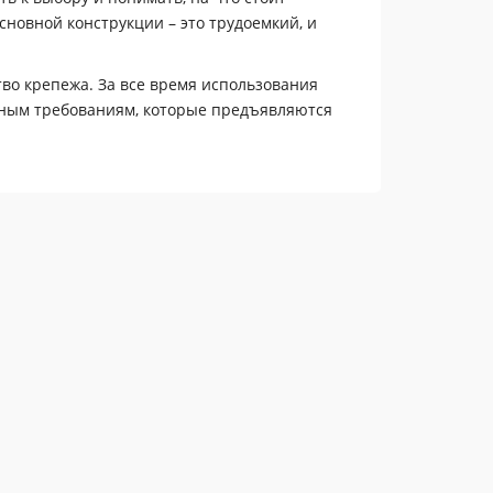
новной конструкции – это трудоемкий, и
тво крепежа. За все время использования
овным требованиям, которые предъявляются
ого для работы. От данного показателя
 предметов на стену.
, в процессе монтажа окон или дверей,
о особенно часто бывает при увеличении
ину.