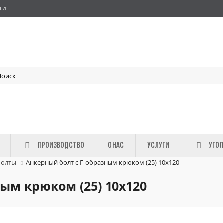
ти
ПРОИЗВОДСТВО
О НАС
УСЛУГИ
УГОЛ
болты
Анкерный болт c Г-образным крюком (25) 10х120
ым крюком (25) 10х120